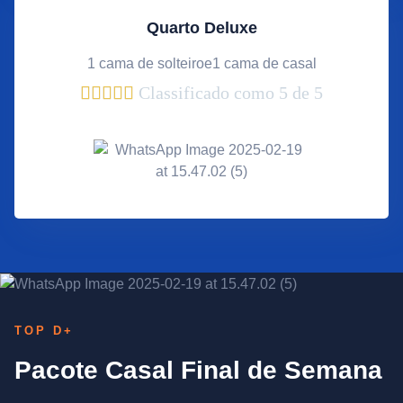
Quarto Deluxe
1 cama de solteiroe1 cama de casal





Classificado como 5 de 5
TOP D+
Pacote Casal Final de Semana