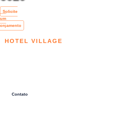
Solicite
um
orçamento
HOTEL VILLAGE
Um lugar todo seu a
sua espera
Desfrute o melhor de Camocim-CE
Contato
Faça sua reserva
Garanta sua experiência única