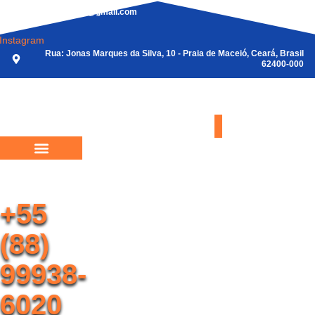
Ir
agenciamygo@gmail.com
para
Instagram
o
Rua: Jonas Marques da Silva, 10 - Praia de Maceió, Ceará, Brasil
conteúdo
62400-000
+55
(88)
99938-
6020