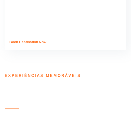
Book Destination Now
EXPERIÊNCIAS MEMORÁVEIS
O que Nossos Hóspedes
Dizem
Cada estadia é uma história, e a sua pode ser a próxima a
se tornar inesquecível.